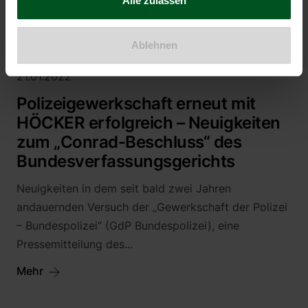
Alle zulassen
Mehr
Ablehnen
21.01.2022
Polizeigewerkschaft erneut mit
HÖCKER erfolgreich – Neuigkeiten
zum „Conrad-Beschluss“ des
Bundesverfassungsgerichts
Neuigkeiten in dem seit bald zwei Jahren
andauernden Versuch der „Gewerkschaft der Polizei
– Bundespolizei“ (GdP Bundespolizei), eine
Pressemitteilung des...
Mehr