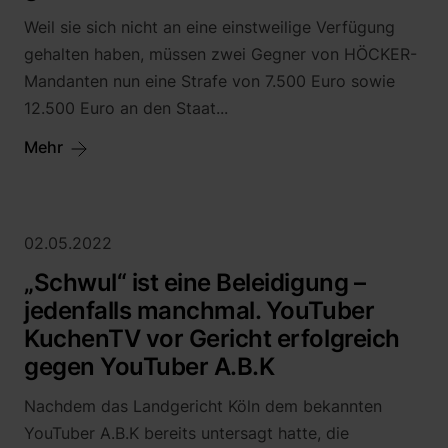
Alice Haag
Weil sie sich nicht an eine einstweilige Verfügung
Martin Neu, LL.M. (Exeter)
gehalten haben, müssen zwei Gegner von HÖCKER-
Mandanten nun eine Strafe von 7.500 Euro sowie
Sebastian Saar
12.500 Euro an den Staat...
Rafael Sarlak
Katharina Leye
Mehr
Jonathan Horst
02.05.2022
„Schwul“ ist eine Beleidigung –
jedenfalls manchmal. YouTuber
KuchenTV vor Gericht erfolgreich
gegen YouTuber A.B.K
Nachdem das Landgericht Köln dem bekannten
YouTuber A.B.K bereits untersagt hatte, die