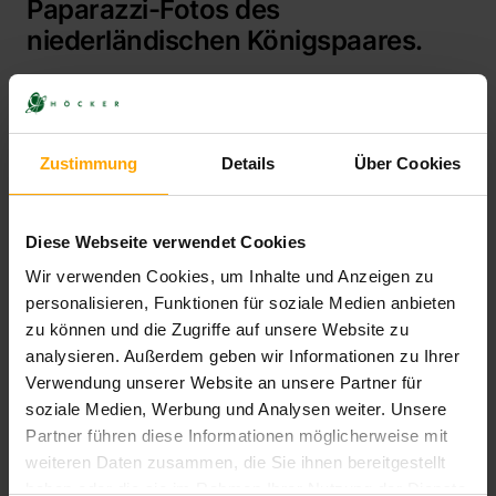
Paparazzi-Fotos des
niederländischen Königspaares.
Die BILD AM SONNTAG hatte Fotos verbreitet, die
das niederländische Königspaar in privaten
Momenten zeigen. Die Bilder waren heimlich
Zustimmung
Details
Über Cookies
während des Sommerurlaubs von König...
Mehr
Diese Webseite verwendet Cookies
Wir verwenden Cookies, um Inhalte und Anzeigen zu
personalisieren, Funktionen für soziale Medien anbieten
02.11.2020
zu können und die Zugriffe auf unsere Website zu
analysieren. Außerdem geben wir Informationen zu Ihrer
JUVE-Ranking 2020/2021:
Verwendung unserer Website an unsere Partner für
HÖCKER erneut Topkanzlei im
soziale Medien, Werbung und Analysen weiter. Unsere
Presse- und Äußerungsrecht
Partner führen diese Informationen möglicherweise mit
weiteren Daten zusammen, die Sie ihnen bereitgestellt
Die JUVE-Redaktion rankt HÖCKER im aktuell
haben oder die sie im Rahmen Ihrer Nutzung der Dienste