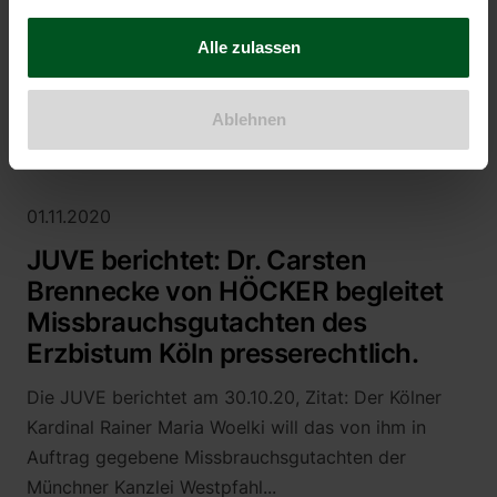
erschienenen JUVE HANDBUCH erneut als
gesammelt haben.
Topkanzlei im Presse- und Äußerungsrecht in
Alle zulassen
Deutschland. In der Bewertung betont JUVE...
Mehr
Ablehnen
01.11.2020
JUVE berichtet: Dr. Carsten
Brennecke von HÖCKER begleitet
Missbrauchsgutachten des
Erzbistum Köln presserechtlich.
Die JUVE berichtet am 30.10.20, Zitat: Der Kölner
Kardinal Rainer Maria Woelki will das von ihm in
Auftrag gegebene Missbrauchsgutachten der
Münchner Kanzlei Westpfahl...