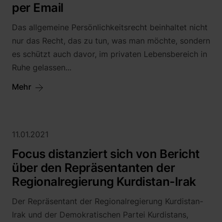
per Email
Alice Haag
Martin Neu, LL.M. (Exeter)
Das allgemeine Persönlichkeitsrecht beinhaltet nicht
nur das Recht, das zu tun, was man möchte, sondern
Sebastian Saar
es schützt auch davor, im privaten Lebensbereich in
Rafael Sarlak
Ruhe gelassen...
Katharina Leye
Jonathan Horst
Mehr
11.01.2021
Focus distanziert sich von Bericht
über den Repräsentanten der
Regionalregierung Kurdistan-Irak
Der Repräsentant der Regionalregierung Kurdistan-
Irak und der Demokratischen Partei Kurdistans,