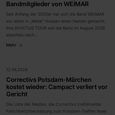
Bandmitglieder von WEIMAR
Alice Haag
Martin Neu, LL.M. (Exeter)
Seit Anfang der 2020er hat sich die Band WEIMAR
vor allem in „Metal“-Kreisen einen Namen gemacht.
Sebastian Saar
Ihre INVICTUS TOUR soll die Band im August 2026
Rafael Sarlak
ebenfalls nach...
Katharina Leye
Jonathan Horst
Mehr
12.06.2026
Correctivs Potsdam-Märchen
kostet wieder: Campact verliert vor
Gericht
Die Liste der Medien, die Correctivs irreführende
Falschberichterstattung zum Potsdam-Treffen teuer