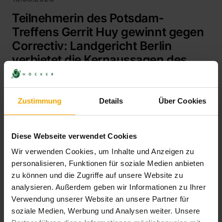
Teilnehmerin des Potsdam-
Treffens Gerrit Huy gewinnt gegen
Correctiv: Landgericht Berlin
verbietet die Kernaussagen des
Berichts "Geheimplan gegen
Deutschland" zu angeblichen
Ausweisungs- und
Zustimmung
Details
Über Cookies
Ausbürgerungsplänen
Nun hat sich eine Teilnehmerin des sog. Potsdam-
Diese Webseite verwendet Cookies
Treffens erfolgreich gegen die Kernaussagen des
Wir verwenden Cookies, um Inhalte und Anzeigen zu
Correctiv-Berichts „Geheimplan gegen Deutschland“
personalisieren, Funktionen für soziale Medien anbieten
gewehrt. Das...
zu können und die Zugriffe auf unsere Website zu
analysieren. Außerdem geben wir Informationen zu Ihrer
Mehr
Verwendung unserer Website an unsere Partner für
soziale Medien, Werbung und Analysen weiter. Unsere