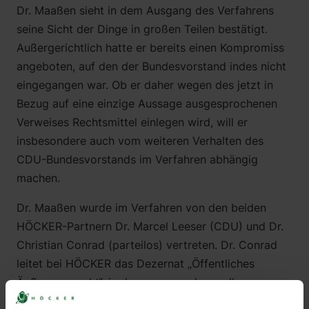
Dr. Maaßen sieht in dem Ausgang des Verfahrens
seine Sicht der Dinge in großen Teilen bestätigt.
Außergerichtlich hatte er bereits einen Kompromiss
angeboten, auf den der Bundesvorstand indes nicht
eingegangen war. Ob er daher wegen des jetzt in
Bezug auf eine einzige Aussage ausgesprochenen
Verweises Rechtsmittel einlegen wird, will er
insbesondere auch vom weiteren Verhalten des
CDU-Bundesvorstands im Verfahren abhängig
machen.
Dr. Maaßen wurde im Verfahren von den beiden
HÖCKER-Partnern Dr. Marcel Leeser (CDU) und Dr.
Christian Conrad (parteilos) vertreten. Dr. Conrad
leitet bei HÖCKER das Dezernat „Öffentliches
Äußerungsrecht“, in dem er u.a. nahezu alle
rechtlichen Themen aus dem Bereich „Äußerungen in