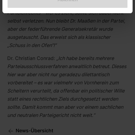
gilt gemeinhin als schärfstes Schwert des
Parteienrechts – wer es zieht, sollte sich dabei nicht
selbst verletzen. Nun bleibt Dr. Maaßen in der Partei,
aber der federführende Generalsekretär wurde
ausgetauscht. Das erweist sich als klassischer
„Schuss in den Ofen“!“
Dr. Christian Conrad:
„Ich habe bereits mehrere
Parteiausschlussverfahren anwaltlich betreut. Dieses
hier war aber nicht nur geradezu dilettantisch
vorbereitet – es war vielmehr von Vornherein zum
Scheitern verurteilt, da offenbar ein politischer Wille
statt eines rechtlichen Ziels durchgesetzt werden
sollte. Damit kommt man aber vor einem sachlichen
und neutralen Parteigericht nicht weit.“
News-Übersicht