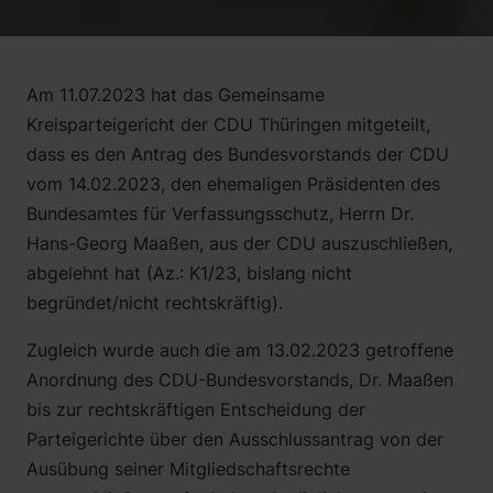
Alice Haag
Martin Neu, LL.M. (Exeter)
Sebastian Saar
Am 11.07.2023 hat das Gemeinsame
Rafael Sarlak
Kreisparteigericht der CDU Thüringen mitgeteilt,
dass es den Antrag des Bundesvorstands der CDU
Katharina Leye
vom 14.02.2023, den ehemaligen Präsidenten des
Jonathan Horst
Bundesamtes für Verfassungsschutz, Herrn Dr.
Hans-Georg Maaßen, aus der CDU auszuschließen,
abgelehnt hat (Az.: K1/23, bislang nicht
begründet/nicht rechtskräftig).
Zugleich wurde auch die am 13.02.2023 getroffene
Anordnung des CDU-Bundesvorstands, Dr. Maaßen
bis zur rechtskräftigen Entscheidung der
Parteigerichte über den Ausschlussantrag von der
Ausübung seiner Mitgliedschaftsrechte