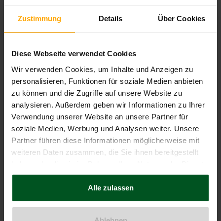
der Politik“ bearbeitet (v.a. auch
Zustimmung
Details
Über Cookies
Parteiausschlussverfahren, Parteienfinanzierung,
Äußerungen zu bzw. von Parteien, Fraktionen oder
Abgeordneten etc.). Beide Partner nahmen
Diese Webseite verwendet Cookies
zusammen mit Dr. Maaßen auch an der mündlichen
Wir verwenden Cookies, um Inhalte und Anzeigen zu
Verhandlung am 23.06.2023 in Erfurt teil, die sie als
personalisieren, Funktionen für soziale Medien anbieten
in hohem Maße professionell empfunden haben. Sie
zu können und die Zugriffe auf unsere Website zu
sehen sich mit dem jetzt vorliegenden
analysieren. Außerdem geben wir Informationen zu Ihrer
Beschlusstenor nicht nur in der Sache vollauf
Verwendung unserer Website an unsere Partner für
bestätigt, sondern sind auch wegen der Vielzahl an
soziale Medien, Werbung und Analysen weiter. Unsere
gerügten Verfahrensfehlern auf die schriftliche
Partner führen diese Informationen möglicherweise mit
weiteren Daten zusammen, die Sie ihnen bereitgestellt
Begründung gespannt. Allein schon wegen der
haben oder die sie im Rahmen Ihrer Nutzung der Dienste
erkannten formalen Mängel sehen sie einem
gesammelt haben.
etwaigen Rechtsmittel des CDU-Bundesvorstands
Alle zulassen
gelassen entgegen.
Dr. Marcel Leeser:
„Das Parteiausschlussverfahren
Ablehnen