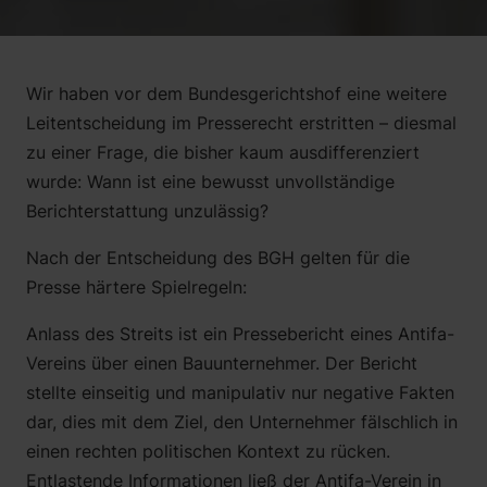
Alice Haag
Martin Neu, LL.M. (Exeter)
Sebastian Saar
Wir haben vor dem Bundesgerichtshof eine weitere
Rafael Sarlak
Leitentscheidung im Presserecht erstritten – diesmal
zu einer Frage, die bisher kaum ausdifferenziert
Katharina Leye
wurde: Wann ist eine bewusst unvollständige
Jonathan Horst
Berichterstattung unzulässig?
Nach der Entscheidung des BGH gelten für die
Presse härtere Spielregeln:
Anlass des Streits ist ein Pressebericht eines Antifa-
Vereins über einen Bauunternehmer. Der Bericht
stellte einseitig und manipulativ nur negative Fakten
dar, dies mit dem Ziel, den Unternehmer fälschlich in
einen rechten politischen Kontext zu rücken.
Entlastende Informationen ließ der Antifa-Verein in