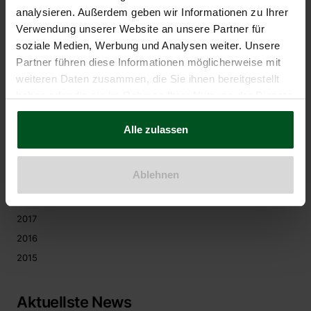
Archive
analysieren. Außerdem geben wir Informationen zu Ihrer
Verwendung unserer Website an unsere Partner für
2026
soziale Medien, Werbung und Analysen weiter. Unsere
Partner führen diese Informationen möglicherweise mit
2025
weiteren Daten zusammen, die Sie ihnen bereitgestellt
2024
haben oder die sie im Rahmen Ihrer Nutzung der Dienste
2023
gesammelt haben.
2022
Alle zulassen
2021
2020
Ablehnen
2019
2018
2017
2016
2015
Aktuellste News