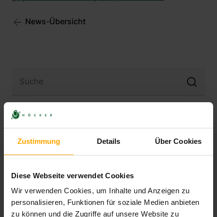
News-Übersicht
Kategorien
Zustimmung
Details
Über Cookies
Medienrecht
(1)
Wettbewerbsrecht
(1)
Reaction-Video
(1)
Diese Webseite verwendet Cookies
Reputationsmanagement
(1)
Wir verwenden Cookies, um Inhalte und Anzeigen zu
Herabsetzung
(1)
personalisieren, Funktionen für soziale Medien anbieten
zu können und die Zugriffe auf unsere Website zu