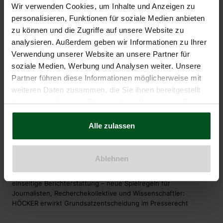
2017
Wir verwenden Cookies, um Inhalte und Anzeigen zu
2016
personalisieren, Funktionen für soziale Medien anbieten
2015
zu können und die Zugriffe auf unsere Website zu
analysieren. Außerdem geben wir Informationen zu Ihrer
Verwendung unserer Website an unsere Partner für
Aktuellste News
soziale Medien, Werbung und Analysen weiter. Unsere
Partner führen diese Informationen möglicherweise mit
19.06.2026
weiteren Daten zusammen, die Sie ihnen bereitgestellt
HÖCKER erwirkt Unterlassungserklärungen für Bandmitglieder
haben oder die sie im Rahmen Ihrer Nutzung der Dienste
von WEIMAR
gesammelt haben.
12.06.2026
Alle zulassen
Correctivs Potsdam-Märchen kostet wieder: Campact verliert
vor Gericht
Ablehnen
10.06.2026
Bundesgerichtshof stärkt Persönlichkeitsschutz gegen
einseitige Berichterstattung – neue Spielregeln für
Journalisten, Recherchekollektive und Wissenschaftler:
HÖCKER erwirkt Grundsatzentscheidung im Presserecht