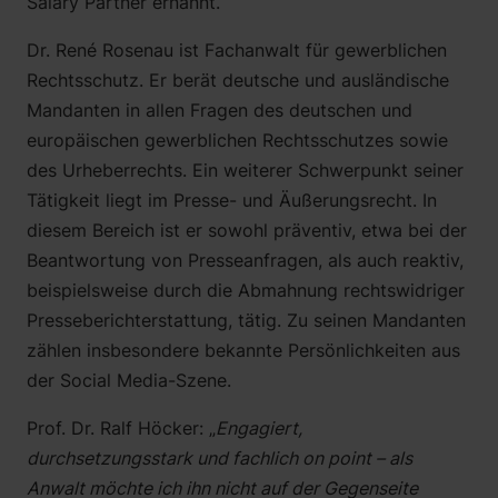
Salary Partner ernannt.
Alice Haag
Dr. René Rosenau ist Fachanwalt für gewerblichen
Martin Neu, LL.M. (Exeter)
Rechtsschutz. Er berät deutsche und ausländische
Sebastian Saar
Mandanten in allen Fragen des deutschen und
Rafael Sarlak
europäischen gewerblichen Rechtsschutzes sowie
Katharina Leye
des Urheberrechts. Ein weiterer Schwerpunkt seiner
Jonathan Horst
Tätigkeit liegt im Presse- und Äußerungsrecht. In
diesem Bereich ist er sowohl präventiv, etwa bei der
Beantwortung von Presseanfragen, als auch reaktiv,
beispielsweise durch die Abmahnung rechtswidriger
Presseberichterstattung, tätig. Zu seinen Mandanten
zählen insbesondere bekannte Persönlichkeiten aus
der Social Media-Szene.
Prof. Dr. Ralf Höcker: „
Engagiert,
durchsetzungsstark und fachlich on point – als
Anwalt möchte ich ihn nicht auf der Gegenseite