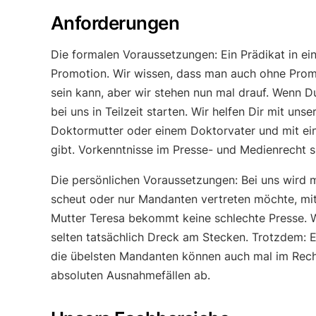
Dr. Nikolaus Stock
Perspektiven
Anforderungen
Ref & Co.
Die formalen Voraussetzungen: Ein Prädikat in e
Interviews
Promotion. Wir wissen, dass man auch ohne Promo
sein kann, aber wir stehen nun mal drauf. Wenn D
Kultur
bei uns in Teilzeit starten. Wir helfen Dir mit un
Doktormutter oder einem Doktorvater und mit ei
gibt. Vorkenntnisse im Presse- und Medienrecht si
Die persönlichen Voraussetzungen: Bei uns wird m
scheut oder nur Mandanten vertreten möchte, mit 
Mutter Teresa bekommt keine schlechte Presse. We
selten tatsächlich Dreck am Stecken. Trotzdem: E
die übelsten Mandanten können auch mal im Recht
absoluten Ausnahmefällen ab.