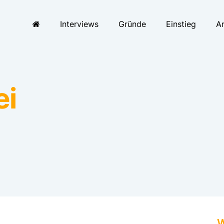
Interviews
Gründe
Einstieg
Ar
ei
Adresse
HÖCKE
PartG
Friesen
50672 
W