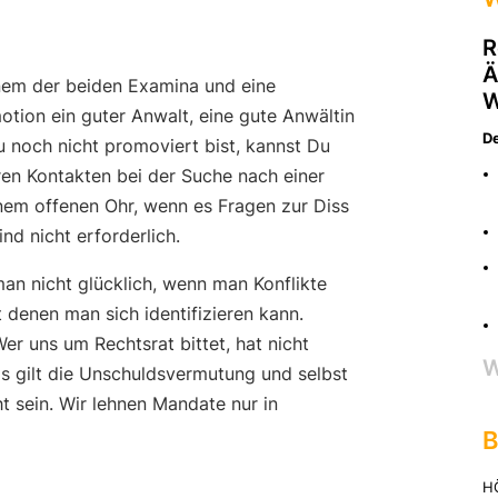
Socials
R
Faceb
Ä
Twitte
inem der beiden Examina und eine
W
tion ein guter Anwalt, eine gute Anwältin
De
u noch nicht promoviert bist, kannst Du
Kontakt
seren Kontakten bei der Suche nach einer
contac
nem offenen Ohr, wenn es Fragen zur Diss
nd nicht erforderlich.
T: + 4
F: + 4
an nicht glücklich, wenn man Konflikte
denen man sich identifizieren kann.
r uns um Rechtsrat bittet, hat nicht
W
s gilt die Unschuldsvermutung und selbst
 sein. Wir lehnen Mandate nur in
B
H