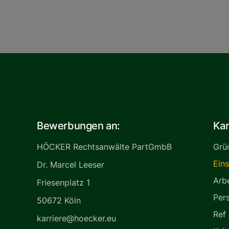
Bewerbungen an:
Kar
HÖCKER Rechtsanwälte PartGmbB
Grü
Eins
Dr. Marcel Leeser
Arb
Friesenplatz 1
Per
50672 Köln
Ref
karriere@hoecker.eu