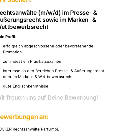
echtsanwälte (m/w/d) im Presse- &
ook
ußerungsrecht sowie im Marken- &
r
ettbewerbsrecht
in Profil:
erfolgreich abgeschlossene oder bevorstehende
Promotion
t@hoecker.eu
zumindest ein Prädikatsexamen
9 (0)221-933 19-10
Interesse an den Bereichen Presse- & Äußerungsrecht
9 (0)221-933 19-110
oder im Marken- & Wettbewerbsrecht
gute Englischkenntnisse
ir freuen uns auf Deine Bewerbung!
ewerbungen an:
ÖCKER Rechtsanwälte PartGmbB