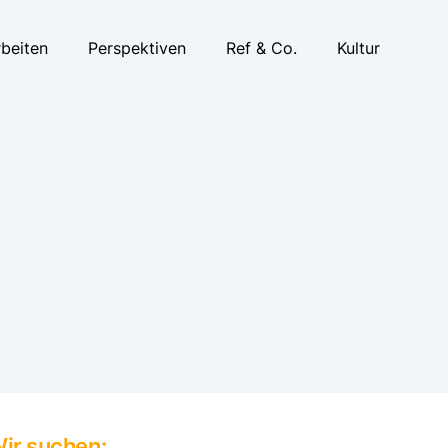
beiten
Perspektiven
Ref & Co.
Kultur
R Rechtsanwälte
mbB
platz 1
Köln
ir suchen: