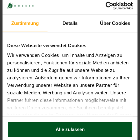
Deutschland“...
Mehr lesen.
Correctiv
Potsdam-Treffen
Zustimmung
Details
Über Cookies
News
Teilnehmerin des Potsdam-
Diese Webseite verwendet Cookies
Treffens Gerrit Huy gewinnt
Wir verwenden Cookies, um Inhalte und Anzeigen zu
gegen Correctiv:
personalisieren, Funktionen für soziale Medien anbieten
Landgericht Berlin verbietet
die Kernaussagen des
zu können und die Zugriffe auf unsere Website zu
Berichts “Geheimplan gegen
analysieren. Außerdem geben wir Informationen zu Ihrer
Deutschland” zu
Verwendung unserer Website an unsere Partner für
angeblichen Ausweisungs-
soziale Medien, Werbung und Analysen weiter. Unsere
und Ausbürgerungsplänen
Partner führen diese Informationen möglicherweise mit
by
Dr. Carsten Brennecke
weiteren Daten zusammen, die Sie ihnen bereitgestellt
19. März 2026
haben oder die sie im Rahmen Ihrer Nutzung der Dienste
gesammelt haben.
Nun hat sich eine Teilnehmerin
Alle zulassen
des sog. Potsdam-Treffens
erfolgreich gegen die