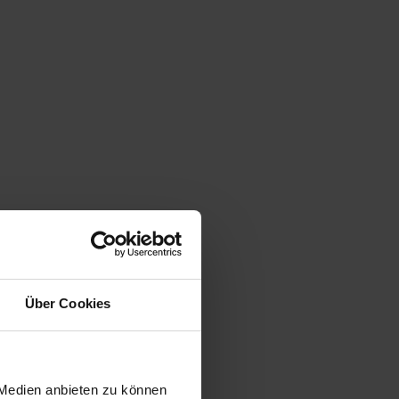
Das Düsseldorfer Hakenkreuz –
(un)zulässiger Tabubruch?
2. März 2025
Über Cookies
Schützt das Grundgesetz auch die
bewusste Lüge?
 Medien anbieten zu können
11. April 2025