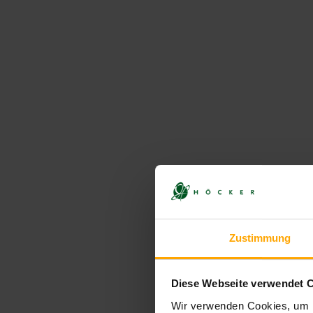
war keiner, denn er hatte keine Pointe. Er 
Reiches ab.“
Oliver Polak hatte die Größe, nicht zu frage
Nun ist es nichts Ungewöhnliches, dass 
Juden geht, ist sein gänzlich humorbefreit
des „ZDF Magazin Royale“ wurde der jüdis
der
„fünftreichste ‚Mensch‘ der Welt“
bezei
Anführungszeichen. Auch hier: keine humor
natürlich steinreichen – Juden wird ganz e
Zustimmung
Eine Kamera fing einmal folgende Situation
Heufer-Umlauf unterhalten, schleicht Böhme
Diese Webseite verwendet 
wieder:
„Jude! Jude!“
Polak kommentierte d
Wir verwenden Cookies, um I