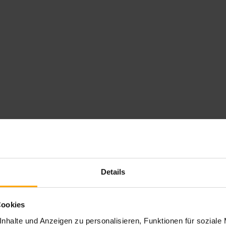
bildete lediglich den Antisemitismus des Dritten
n, was eigentlich mit
„Gib Gas!“
gemeint war.
Böhmermanns Gags keine Pointe haben. Wenn es um
er Humor jedoch besonders auffällig. In einem Tweet
che Unternehmer Mark Zuckerberg einmal als
chnet. Mit dem Wort „Mensch“ in
istische Metaebene, keine Pointe, nichts. Einem –
infach die Menschqualität abgesprochen und Punkt.
Details
 ein: Während sich Polak und Moderator Klaas
rmann ins Bild, zeigt auf Polak und flüstert immer
Cookies
ies später als
„krank, so richtig besessen“
. Aber
nhalte und Anzeigen zu personalisieren, Funktionen für soziale