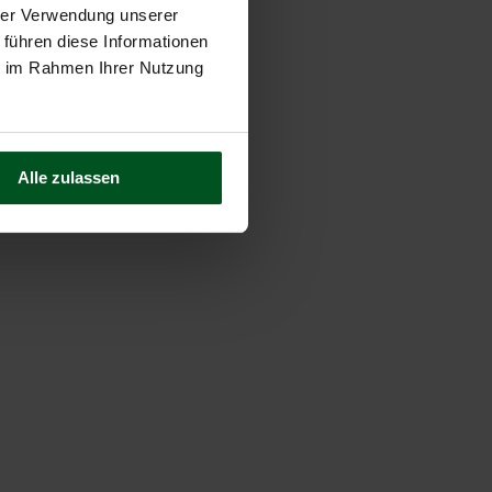
hrer Verwendung unserer
 führen diese Informationen
Kategorien
ie im Rahmen Ihrer Nutzung
News
(814)
Alle zulassen
Service & Knowhow
(9)
Was uns bewegt
(27)
HÖCKER Karriere