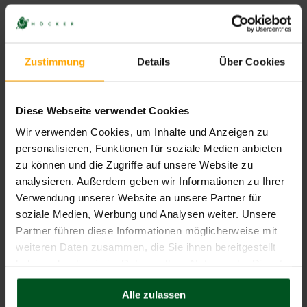
Zustimmung
Details
Über Cookies
Diese Webseite verwendet Cookies
Wir verwenden Cookies, um Inhalte und Anzeigen zu
Bundestag und Schuldenbremse: “Hurra wir leben
personalisieren, Funktionen für soziale Medien anbieten
noch” – oder?!
zu können und die Zugriffe auf unsere Website zu
analysieren. Außerdem geben wir Informationen zu Ihrer
Medien berichten, dass der Kanzlerkandidat der Union,
Verwendung unserer Website an unsere Partner für
Friedrich Merz, noch vor Konstituierung des neuen
soziale Medien, Werbung und Analysen weiter. Unsere
Bundestags das Grundgesetz mit Stimmen der
Partner führen diese Informationen möglicherweise mit
weiteren Daten zusammen, die Sie ihnen bereitgestellt
CONTINUE READING
haben oder die sie im Rahmen Ihrer Nutzung der Dienste
gesammelt haben.
Alle zulassen