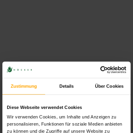
Friedrich der Täuscher? “Lügnerische
Wahlpropaganda” und § 108a StGB
“Drei Viertel der Befragten werfen Merz und Union
Wählertäuschung vor“, titelte kürzlich die WELT. Anlass war
die öffentlich diskutierte Schuldenpolitik
Zustimmung
Details
Über Cookies
CONTINUE READING
Diese Webseite verwendet Cookies
Wir verwenden Cookies, um Inhalte und Anzeigen zu
personalisieren, Funktionen für soziale Medien anbieten
zu können und die Zugriffe auf unsere Website zu