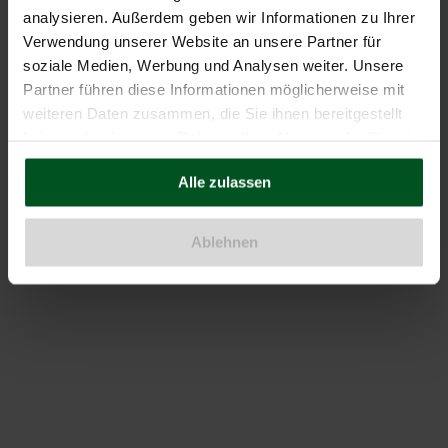
analysieren. Außerdem geben wir Informationen zu Ihrer
Verwendung unserer Website an unsere Partner für
soziale Medien, Werbung und Analysen weiter. Unsere
Partner führen diese Informationen möglicherweise mit
weiteren Daten zusammen, die Sie ihnen bereitgestellt
haben oder die sie im Rahmen Ihrer Nutzung der Dienste
gesammelt haben.
Alle zulassen
HÖCKER - der Blog
Ablehnen
BLOG
WEBSEITEN
Was uns bewegt
Kanzlei
Service & Knowhow
Blog